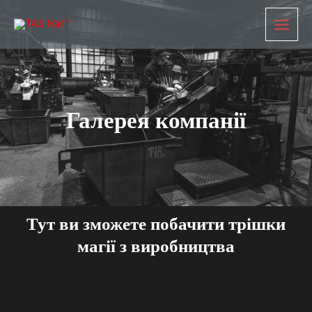
Перейти
Main
до
Menu
вмісту
Галерея компанії
Тут ви зможете побачити трішки
магії з виробництва