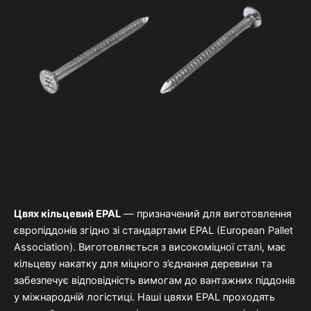
Цвях кільцевий
EPAL
—
призначений
для
виготовлення
європіддонів
згідно
зі
стандартами
EPAL (
European
Pallet
Association).
Виготовляється
з
високоміцної
сталі,
має
кільцеву
накатку
для
міцного
з’єднання
деревини
та
забезпечує
відповідність
вимогам
до
вантажних
піддонів
у
міжнародній
логістиці. Наші ц
вяхи
EPAL
проходять