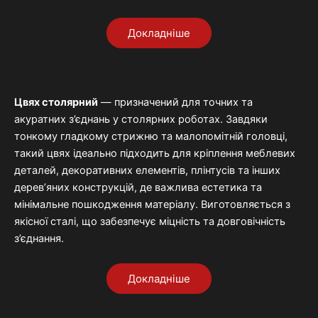
Докладніше
Цвях
столярний
—
призначений
для
точних
та
акуратних
з’єднань
у
столярних
роботах.
Завдяки
тонкому
гладкому
стрижню
та
малопомітній
головці,
такий
цвях
ідеально
підходить
для
кріплення
меблевих
деталей,
декоративних
елементів,
плінтусів
та
інших
дерев’яних
конструкцій,
де
важлива
естетика
та
мінімальне
пошкодження
матеріалу.
Виготовляється
з
якісної
сталі,
що
забезпечує
міцність
та
довговічність
з’єднання.
Докладніше