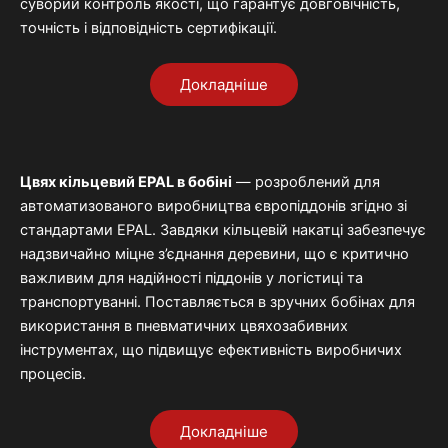
суворий
контроль
якості,
що
гарантує
довговічність,
точність
і
відповідність
сертифікації.
Докладніше
Цвях
кільцевий
EPAL
в
бобіні
—
розроблений
для
автоматизованого
виробництва
європіддонів
згідно
зі
стандартами
EPAL.
Завдяки
кільцевій
накатці
забезпечує
надзвичайно
міцне
з’єднання
деревини,
що
є
критично
важливим
для
надійності
піддонів
у
логістиці
та
транспортуванні.
Поставляється
в
зручних
бобінах
для
використання
в
пневматичних
цвяхозабивних
інструментах,
що
підвищує
ефективність
виробничих
процесів.
Докладніше