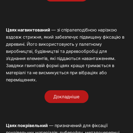
Цвях
нагвинтований
—
зі
спіралеподібною
нарізкою
вздовж
стрижня,
який
забезпечує
підвищену
фіксацію
в
деревині.
Його
використовують
у
палетному
виробництві,
будівництві
та
деревообробці
для
з’єднання
елементів,
які
піддаються
навантаженням.
Завдяки
гвинтовій
формі
цвях
краще
тримається
в
матеріалі
та
не
висмикується
при
вібраціях
або
переміщеннях.
Докладніше
Цвях
покрівельний
—
призначений
для
фіксації
покрівельних
матеріалів:
руберойду,
металочерепиці,