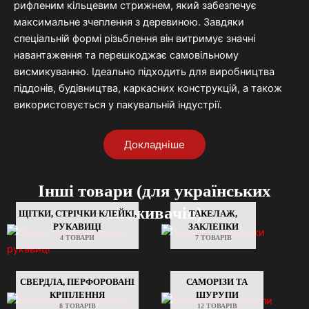
рифленим
кільцевим
стрижнем,
який
забезпечує
максимальне
зчеплення
з
деревиною.
Завдяки
спеціальній
формі
різьблення
він
витримує
значні
навантаження
та
перешкоджає
самовільному
висмикуванню.
Ідеально
підходить
для
виробництва
піддонів,
будівництва,
каркасних
конструкцій,
а
також
використовується
у
пакувальній
індустрії.
Докладніше
Інші товари (для українських
споживачів)
ЩІТКИ, СТРІЧКИ КЛЕЙКІ,
ТАКЕЛАЖ,
РУКАВИЦІ
ЗАКЛЕПКИ
4 ТОВАРИ
7 ТОВАРІВ
СВЕРДЛА, ПЕРФОРОВАНІ
САМОРІЗИ ТА
КРІПЛЕННЯ
ШУРУПИ
8 ТОВАРІВ
12 ТОВАРІВ