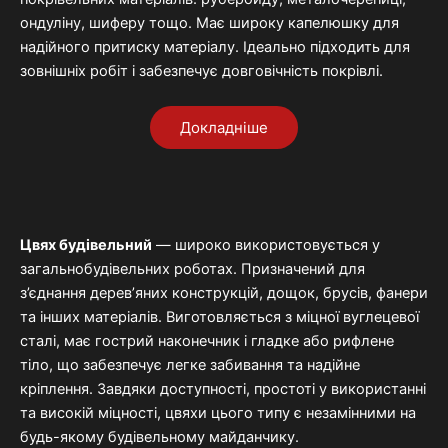
ондуліну,
шиферу
тощо.
Має
широку
капелюшку
для
надійного
притиску
матеріалу
.
Ідеально
підходить
для
зовнішніх
робіт
і
забезпечує
довговічність
покрівлі.
Докладніше
Цвях
будівельний
—
широко
використовується
у
загальнобудівельних
роботах.
Призначений
для
з’єднання
дерев’яних
конструкцій,
дощок,
брусів,
фанери
та
інших
матеріалів.
Виготовляється
з
міцної
вуглецевої
сталі,
має
гострий
наконечник
і
гладке
або
рифлене
тіло,
що
забезпечує
легке
забивання
та
надійне
кріплення.
Завдяки
доступності,
простоті
у
використанні
та
високій
міцності,
цвяхи
цього
типу
є
незамінними
на
будь-
якому
будівельному
майданчику.