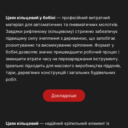
Цвях
кільцевий
у
бобіні
—
професійний
витратний
матеріал
для
автоматичних
та
пневматичних
молотків.
Завдяки
рифленому (
кільцевому)
стрижню
забезпечує
підвищену
силу
зчеплення
з
деревиною,
що
запобігає
розхитуванню
та
висмикуванню
кріплення.
Формат
у
бобіні
дозволяє
значно
пришвидшити
робочий
процес
і
зменшити
втрати
часу
на
перезаряджання
інструменту.
Ідеально
підходить
для
масового
виробництва
піддонів,
тари,
дерев’яних
конструкцій
і
загальних
будівельних
робіт.
Докладніше
Цвях
кільцевий
—
надійний
кріпильний
елемент
із