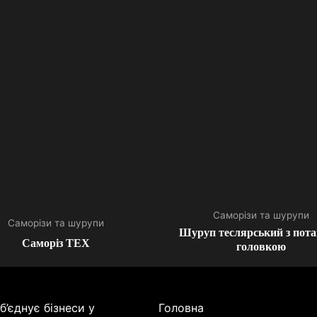
Саморізи та шурупи
Саморізи та шурупи
Шуруп теслярський з пот
Саморіз TEX
головкою
’єднує бізнеси у
Головна