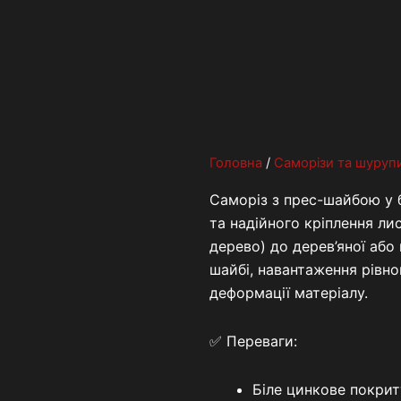
Головна
/
Саморізи та шуруп
Саморіз з прес-шайбою у 
та надійного кріплення ли
дерево) до дерев’яної або
шайбі, навантаження рівн
деформації матеріалу.
✅ Переваги:
Біле цинкове покрит