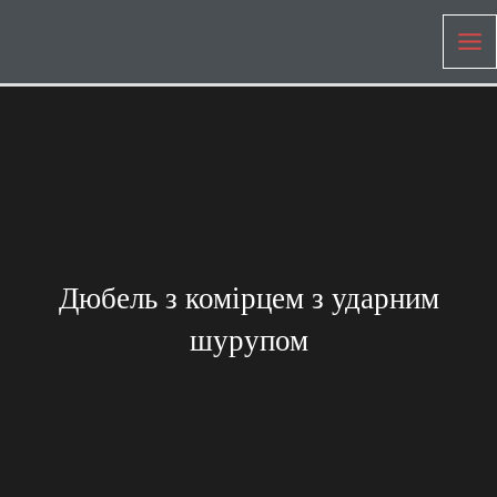
Перейти
Mai
до
Me
вмісту
Дюбель з комірцем з ударним
шурупом