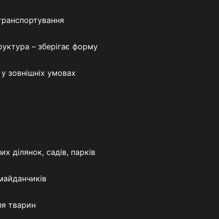
транспортування
труктура – зберігає форму
 у зовнішніх умовах
х ділянок, садів, парків
майданчиків
ля тварин