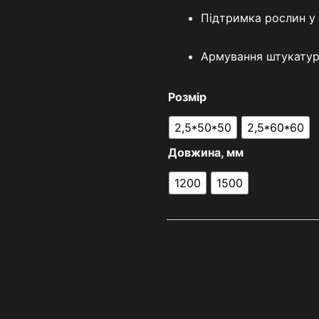
Підтримка рослин у 
Армування штукатурн
Розмір
2,5*50*50
2,5*60*60
Довжина, мм
1200
1500