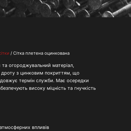
сітки
/ Сітка плетена оцинкована
й та огороджувальний матеріал,
о дроту з цинковим покриттям, що
родовжує термін служби. Має осередки
безпечують високу міцність та гнучкість
а атмосферних впливів